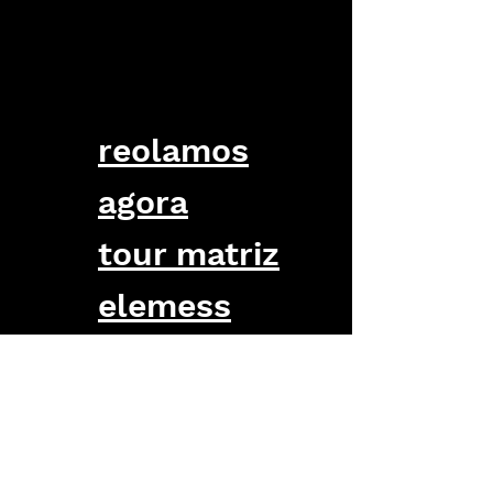
reolamos
agora
tour matriz
elemess
rogério
trade revamp